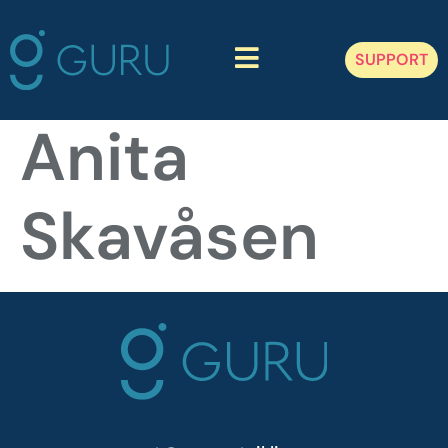
SUPPORT
GuruAvtalen
Anita
Tjenester
Skavåsen
Aktuelt
Samfunnsansvar
Om Guru
Kontakt