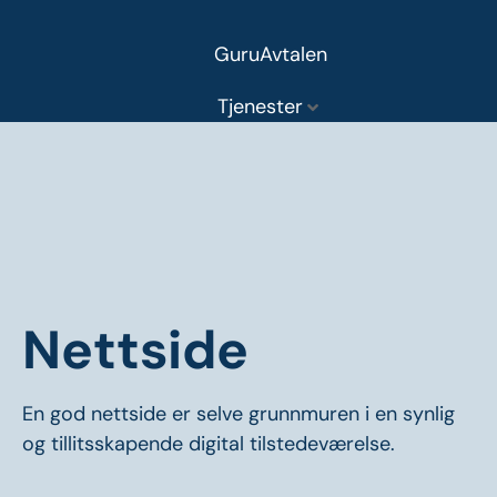
GuruAvtalen
Tjenester
Aktuelt
SUPPORT
Samfunnsansvar
Om Guru
Kontakt
Nettside
En god nettside er selve grunnmuren i en synlig
og
tillitsskapende digital tilstedeværelse.