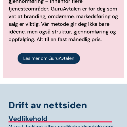
gjennomføring –
innenfor flere
tjenesteområder.
GuruAvtalen
er for deg som
vet
at
branding
, omdømme, markedsføring og
salg er viktig. Vår
metode gir deg ikke bare
idéene, men også struktur,
gjennomføring og
oppfølging. Alt til en fast månedlig pris.
Les mer om GuruAvtalen
Drift av nettsiden​
Vedlikehold
Guru Utvikling tilbyr
vedlikeholdsavtale som