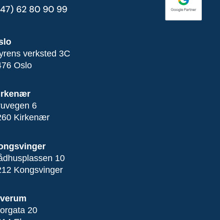
+47) 62 80 90 99
slo
yrens verksted 3C
476 Oslo
irkenær
ruvegen 6
260 Kirkenær
ongsvinger
ådhusplassen 10
212 Kongsvinger
lverum
orgata 20