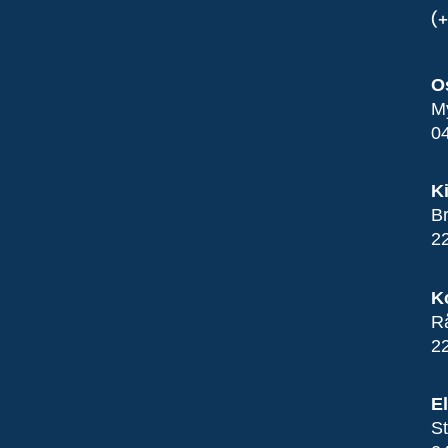
(
O
M
0
K
B
2
K
R
2
E
St