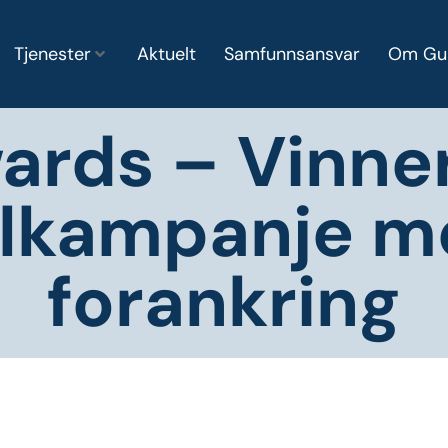
Tjenester
Aktuelt
Samfunnsansvar
Om Gu
ards – Vinner
ilkampanje me
forankring