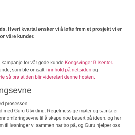
. Hvert kvartal ønsker vi å løfte frem et prosjekt vi er
for våre kunder.
l en kampanje for vår gode kunde
Kongsvinger Bilsenter.
unde, som ble omsatt i
innhold på nettsiden
og
e så bra at den blir videreført denne høsten.
ingsevne
ed prosessen.
id med Guru Utvikling. Regelmessige møter og samtaler
gjennomføringsevne til å skape noe basert på ideen, og her
em til løsninger vi sammen har tro på, og Guru hjelper oss