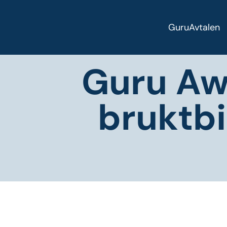
GuruAvtalen
Guru Aw
bruktb