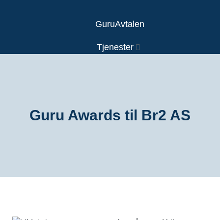
GuruAvtalen
Tjenester
Aktuelt
SUPPORT
Samfunnsansvar
Guru Awards til Br2 AS
Om Guru
Kontakt