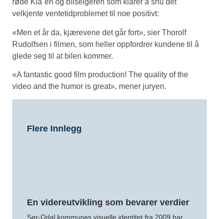
røde Kia´en og bilselgeren som klarer å snu det
velkjente ventetidproblemet til noe positivt:
«Men et år da, kjærevene det går fort», sier Thorolf
Rudolfsen i filmen, som heller oppfordrer kundene til å
glede seg til at bilen kommer.
«A fantastic good film production! The quality of the
video and the humor is great», mener juryen.
Flere Innlegg
En videreutvikling som bevarer verdier
Sør-Odal kommunes visuelle identitet fra 2009 har