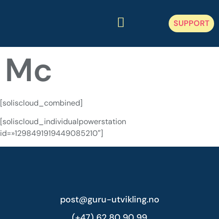
SUPPORT
GuruAvtalen
Mc
Tjenester
Aktuelt
[soliscloud_combined]
[soliscloud_individualpowerstation
Samfunnsansvar
id=»1298491919449085210″]
Om Guru
Kontakt
post@guru-utvikling.no
(+47) 62 80 90 99