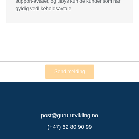
support-avtaler, og
tilbys kun de kunder som har
gyldig vedlikeholdsavtale.
Send melding
post@guru-utvikling.no
(+47) 62 80 90 99