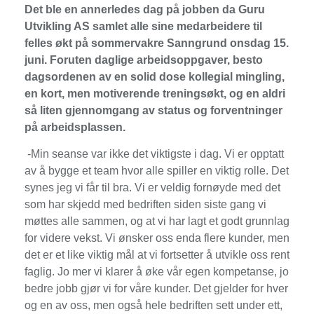
Det ble en annerledes dag på jobben da Guru
Utvikling AS samlet alle sine medarbeidere til
felles økt på sommervakre Sanngrund onsdag 15.
juni. Foruten daglige arbeidsoppgaver, besto
dagsordenen av en solid dose kollegial mingling,
en kort, men motiverende treningsøkt, og en aldri
så liten gjennomgang av status og forventninger
på arbeidsplassen.
-Min seanse var ikke det viktigste i dag. Vi er opptatt
av å bygge et team hvor alle spiller en viktig rolle. Det
synes jeg vi får til bra. Vi er veldig fornøyde med det
som har skjedd med bedriften siden siste gang vi
møttes alle sammen, og at vi har lagt et godt grunnlag
for videre vekst. Vi ønsker oss enda flere kunder, men
det er et like viktig mål at vi fortsetter å utvikle oss rent
faglig. Jo mer vi klarer å øke vår egen kompetanse, jo
bedre jobb gjør vi for våre kunder. Det gjelder for hver
og en av oss, men også hele bedriften sett under ett,