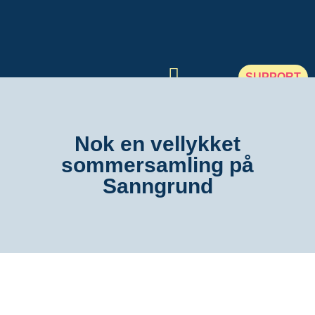
SUPPORT
GuruAvtalen
Nok en vellykket
Tjenester
sommersamling på
Sanngrund
Aktuelt
Samfunnsansvar
Om Guru
Kontakt