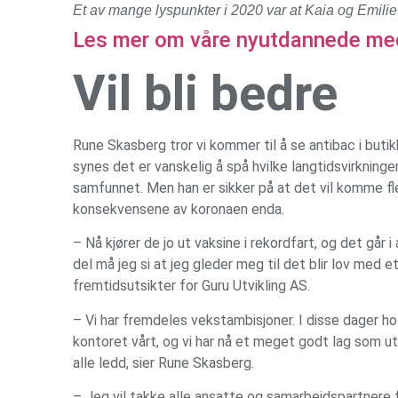
Et av mange lyspunkter i 2020 var at Kaia og Emili
Les mer om våre nyutdannede medie
Vil bli bedre
Rune Skasberg tror vi kommer til å se antibac i buti
synes det er vanskelig å spå hvilke langtidsvirkning
samfunnet. Men han er sikker på at det vil komme fler
konsekvensene av koronaen enda.
– Nå kjører de jo ut vaksine i rekordfart, og det går i 
del må jeg si at jeg gleder meg til det blir lov med e
fremtidsutsikter for Guru Utvikling AS.
– Vi har fremdeles vekstambisjoner. I disse dager ho
kontoret vårt, og vi har nå et meget godt lag som u
alle ledd, sier Rune Skasberg.
– Jeg vil takke alle ansatte og samarbeidspartnere fo