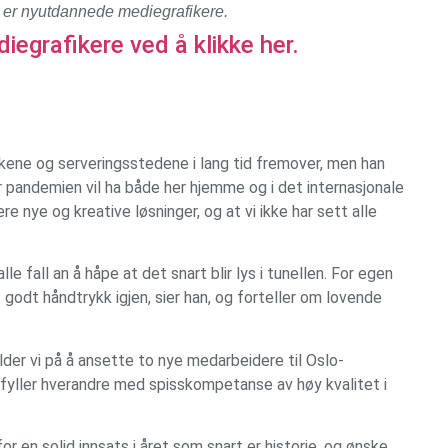
e er nyutdannede mediegrafikere.
grafikere ved å klikke her.
kkene og serveringsstedene i lang tid fremover, men han
er pandemien vil ha både her hjemme og i det internasjonale
e nye og kreative løsninger, og at vi ikke har sett alle
alle fall an å håpe at det snart blir lys i tunellen. For egen
t godt håndtrykk igjen, sier han, og forteller om lovende
lder vi på å ansette to nye medarbeidere til Oslo-
tfyller hverandre med spisskompetanse av høy kvalitet i
r en solid innsats i året som snart er historie, og ønske