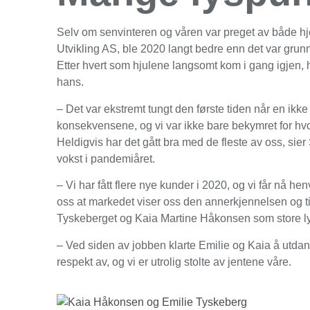
Selv om senvinteren og våren var preget av både h
Utvikling AS, ble 2020 langt bedre enn det var grunn 
Etter hvert som hjulene langsomt kom i gang igjen, 
hans.
– Det var ekstremt tungt den første tiden når en ikk
konsekvensene, og vi var ikke bare bekymret for hvo
Heldigvis har det gått bra med de fleste av oss, sier
vokst i pandemiåret.
– Vi har fått flere nye kunder i 2020, og vi får nå he
oss at markedet viser oss den annerkjennelsen og til
Tyskeberget og Kaia Martine Håkonsen som store ly
– Ved siden av jobben klarte Emilie og Kaia å utdanne
respekt av, og vi er utrolig stolte av jentene våre.